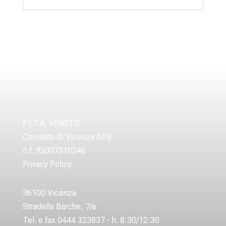
F.I.T.A. VENETO
Comitato di Vicenza APS
c.f. 95007310246
Privacy Policy
36100 Vicenza
Stradella Barche, 7/a
Tel. e fax 0444 323837 - h. 8:30/12:30