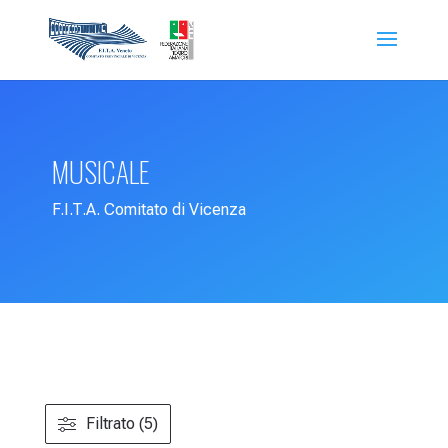
MUSICALE
F.I.T.A. Comitato di Vicenza
Filtrato (5)