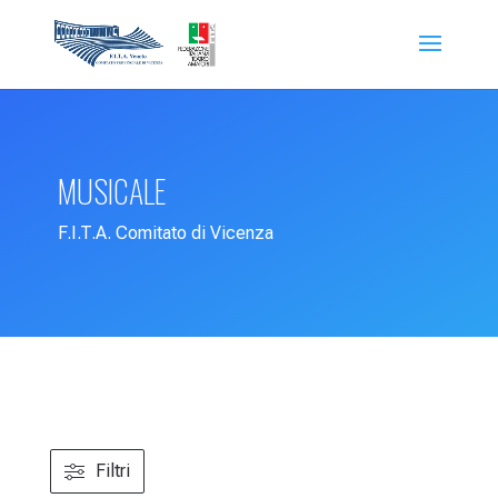
MUSICALE
F.I.T.A. Comitato di Vicenza
Filtri