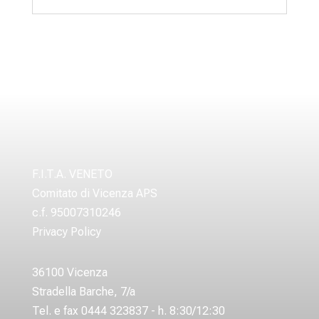
F.I.T.A. VENETO
Comitato di Vicenza APS
c.f. 95007310246
Privacy Policy
36100 Vicenza
Stradella Barche, 7/a
Tel. e fax 0444 323837 - h. 8:30/12:30