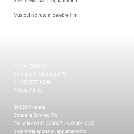
Genere: Musicale
,
Lingua: Italiana
Musical ispirato al celebre film.
F.I.T.A. VENETO
Comitato di Vicenza APS
c.f. 95007310246
Privacy Policy
36100 Vicenza
Stradella Barche, 7/a
Tel. e fax 0444 323837 - h. 8:30/12:30
Segreteria aperta su appuntamento