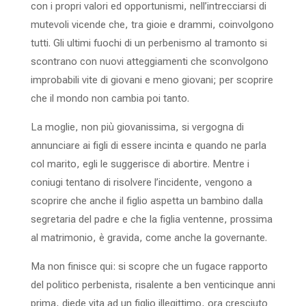
con i propri valori ed opportunismi, nell’intrecciarsi di
mutevoli vicende che, tra gioie e drammi, coinvolgono
tutti. Gli ultimi fuochi di un perbenismo al tramonto si
scontrano con nuovi atteggiamenti che sconvolgono
improbabili vite di giovani e meno giovani; per scoprire
che il mondo non cambia poi tanto.
La moglie, non più giovanissima, si vergogna di
annunciare ai figli di essere incinta e quando ne parla
col marito, egli le suggerisce di abortire. Mentre i
coniugi tentano di risolvere l’incidente, vengono a
scoprire che anche il figlio aspetta un bambino dalla
segretaria del padre e che la figlia ventenne, prossima
al matrimonio, è gravida, come anche la governante.
Ma non finisce qui: si scopre che un fugace rapporto
del politico perbenista, risalente a ben venticinque anni
prima, diede vita ad un figlio illegittimo, ora cresciuto