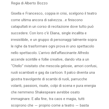
Regia di Alberto Bozzo
Gisella e Francesco, coppia in crisi, scelgono il teatro
come ultima ancora di salvezza…e finiscono
catapultati in un corso di recitazione dove tutto può
succedere. Con loro c’è Eliana, single incallita e
irresistibile, e un gruppo di personaggi talmente sopra
le righe da trasformare ogni prova in uno spettacolo
nello spettacolo. L’arrivo dell’affascinante Alfredo
accende scintille e follie creative, dando vita a un
“Otello” rivisitato che mescola gelosie, amori confusi,
ruoli scambiati e gag da cartoon. Il palco diventa una
giostra travolgente di scambi di ruoli, parrucche
volanti, passioni, risate, colpi di scena e pura energia
che nemmeno Shakespeare avrebbe osato
immaginare. E alla fine, tra caos e magia, tutti
scoprono che — proprio come a teatro — basta