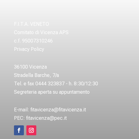
F.I.T.A. VENETO
Comitato di Vicenza APS
c.f. 95007310246
Privacy Policy
36100 Vicenza
Stradella Barche, 7/a
Tel. e fax 0444 323837 - h. 8:30/12:30
Segreteria aperta su appuntamento
E-mail:
fitavicenza@fitavicenza.it
PEC:
fitavicenza@pec.it