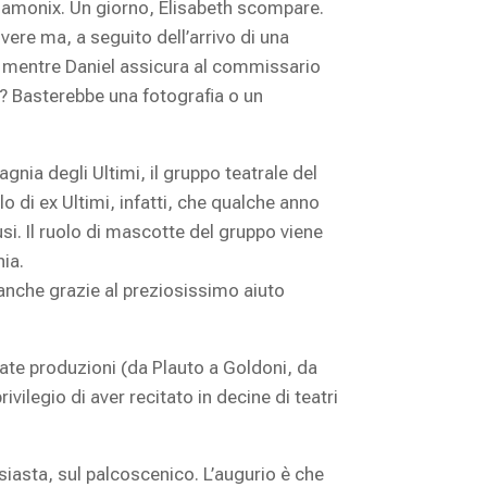
Chamonix. Un giorno, Elisabeth scompare.
lvere ma, a seguito dell’arrivo di una
h, mentre Daniel assicura al commissario
a? Basterebbe una fotografia o un
nia degli Ultimi, il gruppo teatrale del
o di ex Ultimi, infatti, che qualche anno
si. Il ruolo di mascotte del gruppo viene
nia.
 anche grazie al preziosissimo aiuto
gate produzioni (da Plauto a Goldoni, da
ivilegio di aver recitato in decine di teatri
asta, sul palcoscenico. L’augurio è che