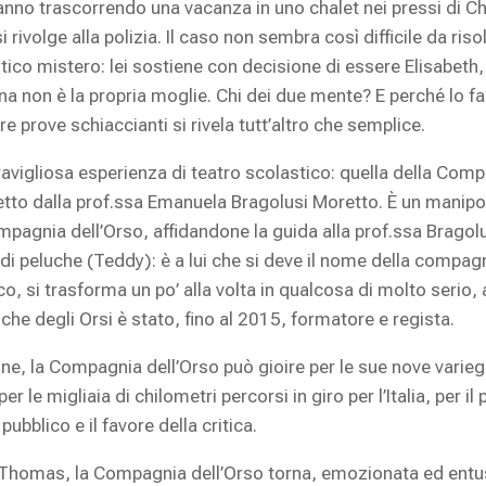
stanno trascorrendo una vacanza in uno chalet nei pressi di 
ivolge alla polizia. Il caso non sembra così difficile da riso
ntico mistero: lei sostiene con decisione di essere Elisabet
na non è la propria moglie. Chi dei due mente? E perché lo f
re prove schiaccianti si rivela tutt’altro che semplice.
avigliosa esperienza di teatro scolastico: quella della Compag
retto dalla prof.ssa Emanuela Bragolusi Moretto. È un manipol
pagnia dell’Orso, affidandone la guida alla prof.ssa Bragolu
di peluche (Teddy): è a lui che si deve il nome della compag
co, si trasforma un po’ alla volta in qualcosa di molto serio,
 che degli Orsi è stato, fino al 2015, formatore e regista.
ione, la Compagnia dell’Orso può gioire per le sue nove varie
 migliaia di chilometri percorsi in giro per l’Italia, per il pr
pubblico e il favore della critica.
Thomas, la Compagnia dell’Orso torna, emozionata ed entusi