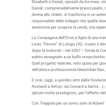
Elisabeth e Daniel, sposati da tre mesi, 
Daniel, comprensibilmente preoccupato, si r
donna allo chalet, si trasforma in un aute
responsabile delle indagini che quella don
testimone per scoprire la verità, ma reperi
La Compagnia dell’Orso è figlia di una mer
Liceo “Pavoni” di Lonigo (VI), creato e di
dopo la maturità – nel 2007 – fonda la Com
subito assegnato a un buffo orsacchiotto 
Quel progetto teatrale, nato quasi per gio
dell’attore professionista Maximilian Nisi,
E così, oggi, a quindici anni dalla fondaz
Rostand a Simon, da Coward a Sartre…), per le
(alcuni molto prestigiosi), per l’affetto del 
Con Trappola per un uomo solo di Robert 