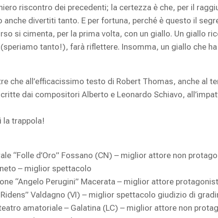
ero riscontro dei precedenti; la certezza è che, per il raggi
anche divertiti tanto. E per fortuna, perché è questo il segr
 si cimenta, per la prima volta, con un giallo. Un giallo ricc
(speriamo tanto!), farà riflettere. Insomma, un giallo che ha 
 oltre che all’efficacissimo testo di Robert Thomas, anche al
 scritte dai compositori Alberto e Leonardo Schiavo, all’impa
i la trappola!
le “Folle d’Oro” Fossano (CN) – miglior attore non protago
neto – miglior spettacolo
ne “Angelo Perugini” Macerata – miglior attore protagonis
idens” Valdagno (VI) – miglior spettacolo giudizio di grad
atro amatoriale – Galatina (LC) – miglior attore non prota