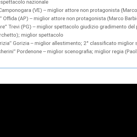
r spettacolo nazionale
 Camponogara (VE) – miglior attore non protagonista (Marco
 Offida (AP) – miglior attore non protagonista (Marco Barbi
e” Trevi (PG) – miglior spettacolo giudizio gradimento del 
rchetto); miglior spettacolo
izia” Gorizia – miglior allestimento; 2° classificato miglior
herini” Pordenone – miglior scenografia; miglior regia (Pao