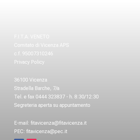
F.I.T.A. VENETO
Comitato di Vicenza APS
c.f. 95007310246
Privacy Policy
36100 Vicenza
Stradella Barche, 7/a
Tel. e fax 0444 323837 - h. 8:30/12:30
Segreteria aperta su appuntamento
E-mail:
fitavicenza@fitavicenza.it
PEC:
fitavicenza@pec.it