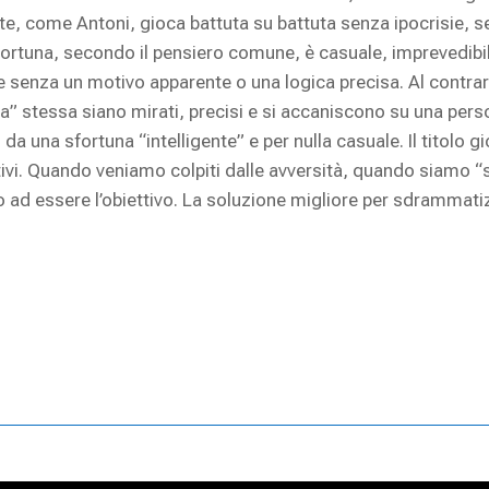
te, come Antoni, gioca battuta su battuta senza ipocrisie, s
La fortuna, secondo il pensiero comune, è casuale, imprevedib
 senza un motivo apparente o una logica precisa. Al contrari
ﬁga” stessa siano mirati, precisi e si accaniscono su una per
 una sfortuna “intelligente” e per nulla casuale. Il titolo gioc
tivi. Quando veniamo colpiti dalle avversità, quando siamo 
 ad essere l’obiettivo. La soluzione migliore per sdrammati