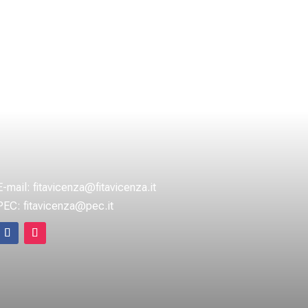
E-mail:
fitavicenza@fitavicenza.it
PEC:
fitavicenza@pec.it