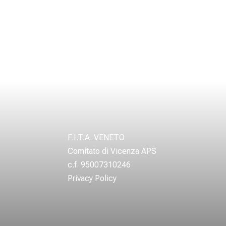
F.I.T.A. VENETO
Comitato di Vicenza APS
c.f. 95007310246
Privacy Policy