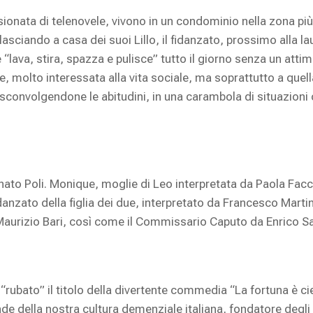
ata di telenovele, vivono in un condominio nella zona più ric
o lasciando a casa dei suoi Lillo, il fidanzato, prossimo alla l
che “lava, stira, spazza e pulisce” tutto il giorno senza un a
 molto interessata alla vita sociale, ma soprattutto a quella
sconvolgendone le abitudini, in una carambola di situazion
enato Poli. Monique, moglie di Leo interpretata da Paola Fac
idanzato della figlia dei due, interpretato da Francesco Martini.
aurizio Bari, così come il Commissario Caputo da Enrico Sav
rubato” il titolo della divertente commedia “La fortuna è 
ande della nostra cultura demenziale italiana, fondatore deg