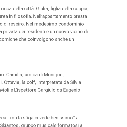
ca della città. Giulia, figlia della coppia,
aurea in filosofia. Nell’appartamento presta
ttimo di respiro. Nel medesimo condominio
 privata dei residenti e un nuovo vicino di
i comiche che coinvolgono anche un
cio. Camilla, amica di Monique,
 Ottavia, la colf, interpretata da Silvia
ioli e L’ispettore Gargiulo da Eugenio
cieca…ma la sﬁga ci vede benissimo” a
li Skiantos, gruppo musicale formatosi a