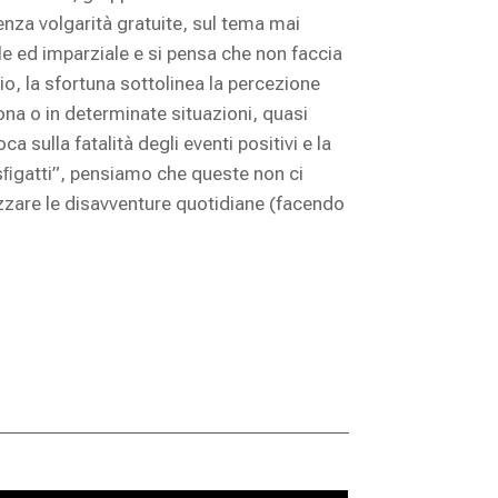
enza volgarità gratuite, sul tema mai
ile ed imparziale e si pensa che non faccia
o, la sfortuna sottolinea la percezione
sona o in determinate situazioni, quasi
a sulla fatalità degli eventi positivi e la
“sﬁgatti”, pensiamo che queste non ci
zzare le disavventure quotidiane (facendo