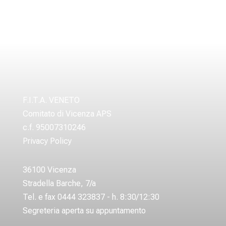
F.I.T.A. VENETO
Comitato di Vicenza APS
c.f. 95007310246
Privacy Policy
36100 Vicenza
Stradella Barche, 7/a
Tel. e fax 0444 323837 - h. 8:30/12:30
Segreteria aperta su appuntamento