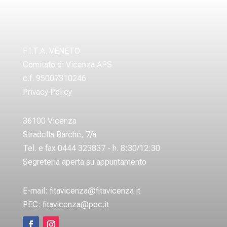
F.I.T.A. VENETO
Comitato di Vicenza APS
c.f. 95007310246
Privacy Policy
36100 Vicenza
Stradella Barche, 7/a
Tel. e fax 0444 323837 - h. 8:30/12:30
Segreteria aperta su appuntamento
E-mail:
fitavicenza@fitavicenza.it
PEC:
fitavicenza@pec.it