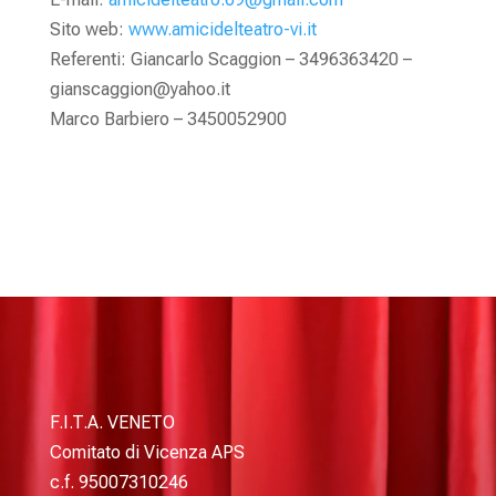
Sito web:
www.amicidelteatro-vi.it
Referenti: Giancarlo Scaggion – 3496363420 –
gianscaggion@yahoo.it
Marco Barbiero – 3450052900
F.I.T.A. VENETO
Comitato di Vicenza APS
c.f. 95007310246