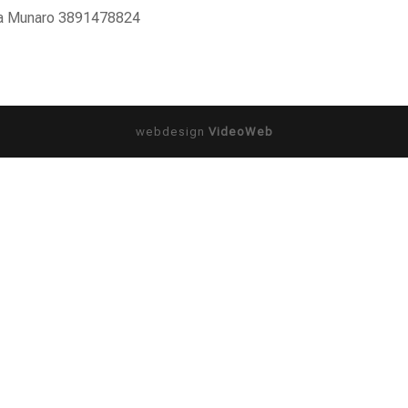
ia Munaro 3891478824
webdesign
VideoWeb