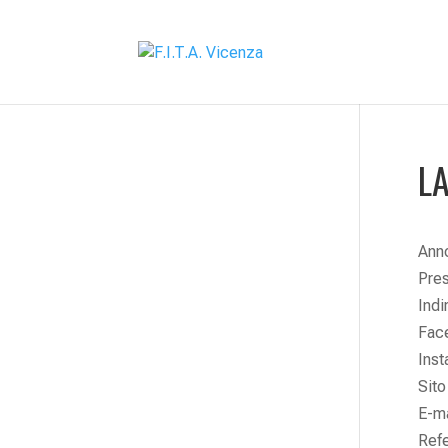
L
Anno
Pres
Indi
Fac
Ins
Sit
E-m
Refe