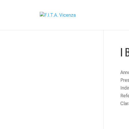
I 
Anno
Pre
Indi
Ref
Cla