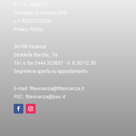
F.I.T.A. VENETO
Comitato di Vicenza APS
c.f. 95007310246
Privacy Policy
36100 Vicenza
Stradella Barche, 7/a
Tel. e fax 0444 323837 - h. 8:30/12:30
Segreteria aperta su appuntamento
E-mail:
fitavicenza@fitavicenza.it
PEC:
fitavicenza@pec.it