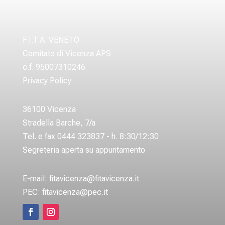
F.I.T.A. VENETO
Comitato di Vicenza APS
c.f. 95007310246
Privacy Policy
36100 Vicenza
Stradella Barche, 7/a
Tel. e fax 0444 323837 - h. 8:30/12:30
Segreteria aperta su appuntamento
E-mail:
fitavicenza@fitavicenza.it
PEC:
fitavicenza@pec.it