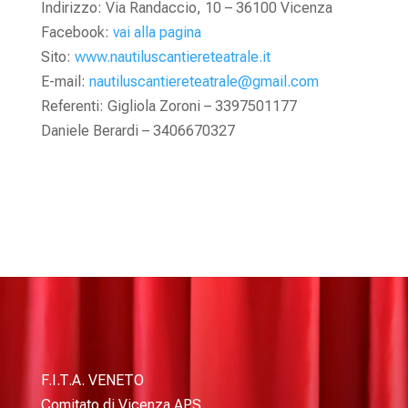
Indirizzo: Via Randaccio, 10 – 36100 Vicenza
Facebook:
vai alla pagina
Sito:
www.nautiluscantiereteatrale.it
E-mail:
nautiluscantiereteatrale@gmail.com
Referenti: Gigliola Zoroni – 3397501177
Daniele Berardi – 3406670327
F.I.T.A. VENETO
Comitato di Vicenza APS